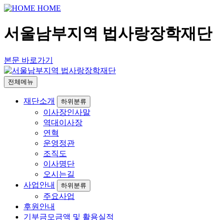
HOME
서울남부지역 법사랑장학재단
본문 바로가기
전체메뉴
재단소개
하위분류
이사장인사말
역대이사장
연혁
운영정관
조직도
이사명단
오시는길
사업안내
하위분류
주요사업
후원안내
기부금모금액 및 활용실적