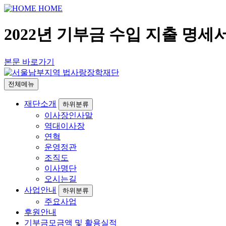
HOME
2022년 기부금 수입 지출 명세
본문 바로가기
전체메뉴
재단소개
하위분류
이사장인사말
역대이사장
연혁
운영정관
조직도
이사명단
오시는길
사업안내
하위분류
주요사업
후원안내
기부금모금액 및 활용실적