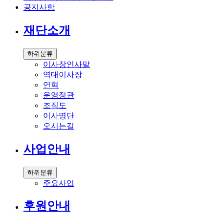
공지사항
재단소개
하위분류
이사장인사말
역대이사장
연혁
운영정관
조직도
이사명단
오시는길
사업안내
하위분류
주요사업
후원안내